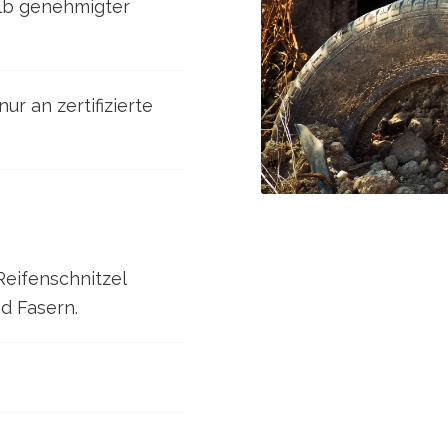
alb genehmigter
ur an zertifizierte
Reifenschnitzel
d Fasern.