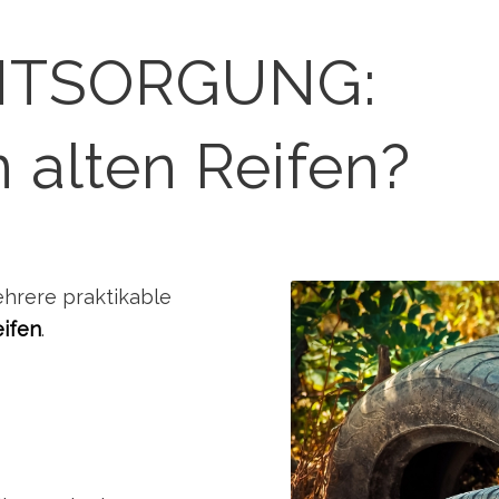
NTSORGUNG:
 alten Reifen?
ehrere praktikable
eifen
.