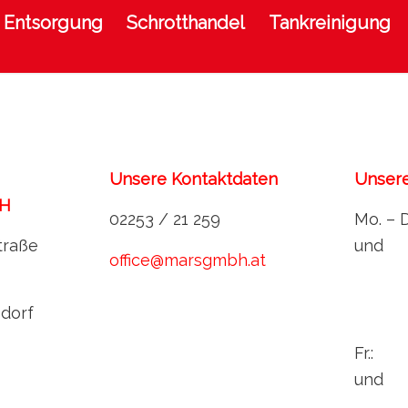
Entsorgung
Schrotthandel
Tankreinigung
Unsere Kontaktdaten
Unsere
bH
02253 / 21 259
Mo. – D
traße
und
office@marsgmbh.at
dorf
Fr.: 
und